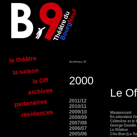
Archives
///
2000
Le Of
2011/12
2010/11
2009/10
Maupassant
2008/09
En attendant G
Célimène et le 
2007/08
George Dandin
2006/07
Le Rôdeur
2005/06
Cho-Bun (Le T