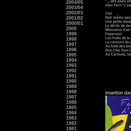
"... des jours e
2004/05
Alex Fern "L'ea
2003/04
2002/03
Ciel
2001/02
Noir même pas
Une petite doul
2000/01
Le déclic du de
2000
Mémoires d'un 
1999
Paparazzi
Les fruits de la
1998
La caresse du 
1997
Au fond des bo
1996
Duo Chic Duo 
1995
Ay Carmela, Val
1994
1993
1992
1991
1990
1989
1988
insertion da
1987
1986
1985
1984
1983
1982
1981