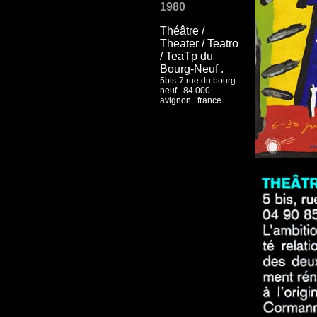
1980
Théâtre /
Theater / Teatro
/ TeaTp du
Bourg-Neuf .
5bis-7 rue du bourg-
neuf . 84 000 .
avignon . france