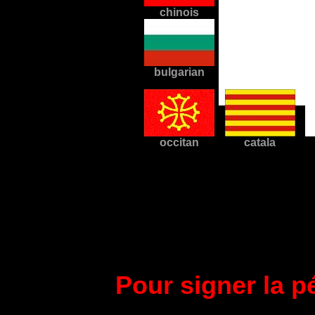
chinois
bulgarian
vvvv vvvvvvvv
occitan
catala
Pour signer la pé