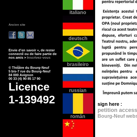
italiano
Ancien site
deutsch
Envie d'en savoir +, de rester
connecté ou de faire partie de
nos amis >
Inscrivez-vous
brasileiro
© Théâtre du Bourg-Neuf
5 bis-7 rue du Bourg-Neuf
84 000 Avignon
00 33 (4) 90 85 17 90
Licence
russian
1-139492
sign here :
petition acces
Bourg-Neuf webs
român