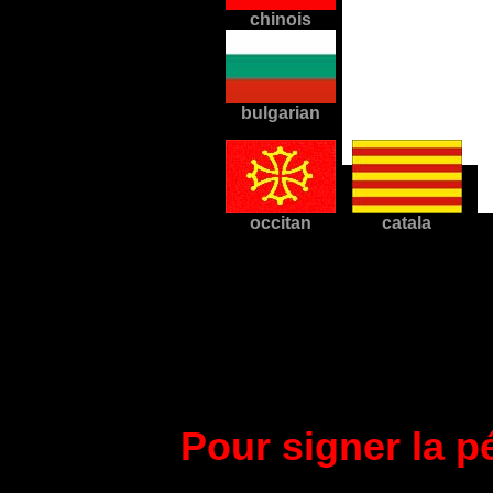
chinois
bulgarian
vvvv vvvvvvvv
occitan
catala
Pour signer la pé