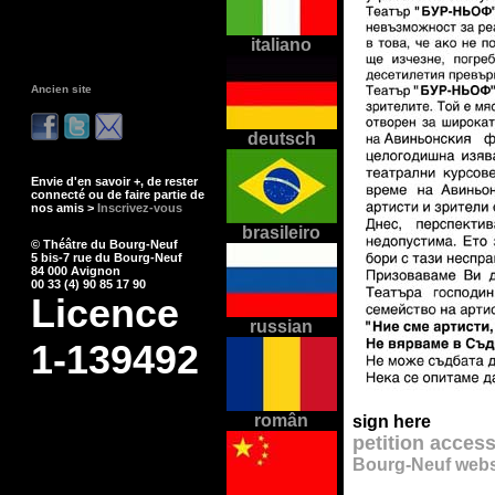
italiano
Ancien site
deutsch
Envie d'en savoir +, de rester
connecté ou de faire partie de
nos amis >
Inscrivez-vous
brasileiro
© Théâtre du Bourg-Neuf
5 bis-7 rue du Bourg-Neuf
84 000 Avignon
00 33 (4) 90 85 17 90
Licence
russian
1-139492
român
sign here
petition acces
Bourg-Neuf webs